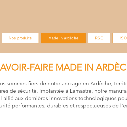
Nos produits
Made in ardèche
RSE
ISO
AVOIR-FAIRE MADE IN ARDÈ
s sommes fiers de notre ancrage en Ardèche, territo
ures de sécurité. Implantée à Lamastre, notre manuf
nal allié aux dernières innovations technologiques po
urité performantes, durables et respectueuses de l'