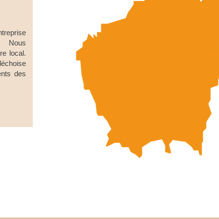
reprise
e. Nous
re local.
rdéchoise
ents des