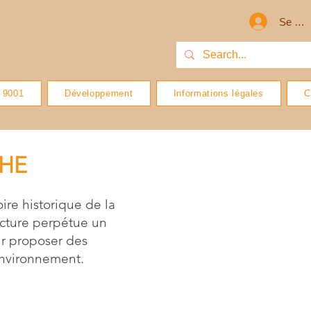
Se con
 9001
Développement
Informations légales
C
CHE
ire historique de la
acture perpétue un
ur proposer des
environnement.